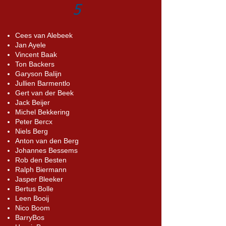
5
Cees van Alebeek
Jan Ayele
Vincent Baak
Ton Backers
Garyson Balijn
Jullien Barmentlo
Gert van der Beek
Jack Beijer
Michel Bekkering
Peter Bercx
Niels Berg
Anton van den Berg
Johannes Bessems
Rob den Besten
Ralph Biermann
Jasper Bleeker
Bertus Bolle
Leen Booij
Nico Boom
BarryBos