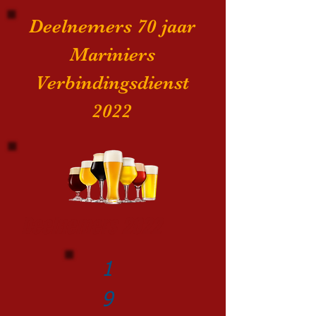
Deelnemers 70 jaar
Mariniers
Verbindingsdienst
2022
Deelnemers 2022
1
9