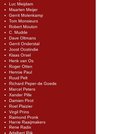
Luc Meijdam
Maarten Meijer
Gerrit Molenkamp
Tom Monsieurs
Robert Mouton
C. Mudde
Dave Oltmans
Gerrit Onderstal
Joost Oostindie
Klaas Orsel
Henk van Os
Roger Otten
Hennie Paul
Ruud Pelt
Richard Peper-de Goede
Marcel Peters
Xander Pille
D
amien Pirot
Roel Plaizier
Virgil Prins
Raimond Pronk
Harrie Raaijmakers
Rene Radix
Adalbert Rijk