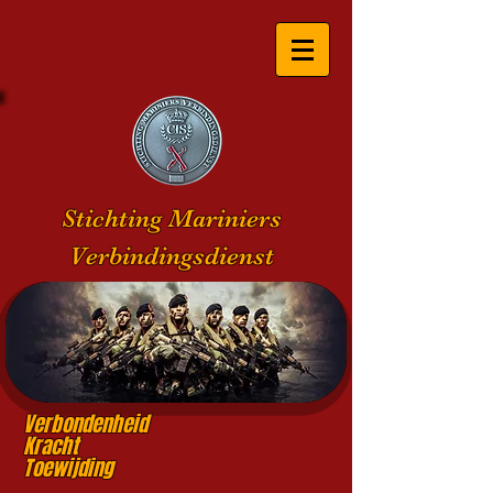
Stichting Mariniers
Verbindingsdienst
Verbondenheid
Kracht
Toewijding