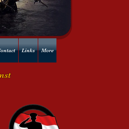
ontact
Links
More
nst