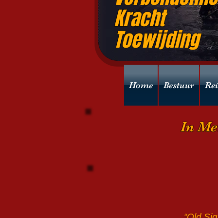
Kracht
Toewijding
Home
Bestuur
Re
In Me
“Old Sig