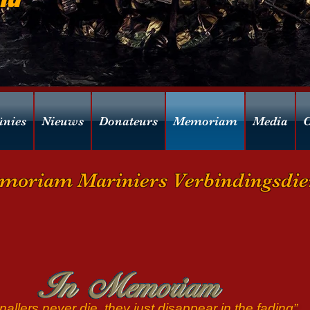
ünies
Nieuws
Donateurs
Memoriam
Media
C
moriam Mariniers Verbindingsdie
nallers never die, they just disappear in the fading”